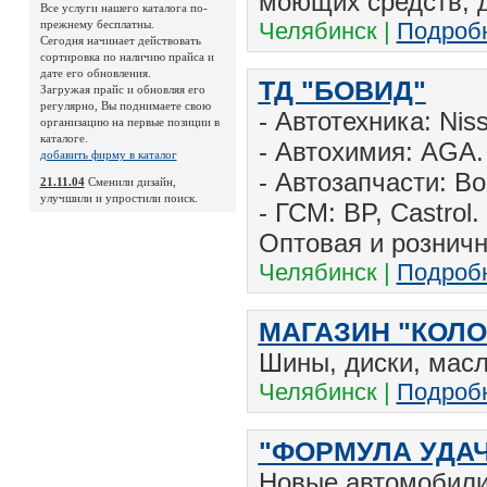
моющих средств, 
Все услуги нашего каталога по-
прежнему бесплатны.
Челябинск |
Подроб
Сегодня начинает действовать
сортировка по наличию прайса и
дате его обновления.
ТД "БОВИД"
Загружая прайс и обновляя его
регулярно, Вы поднимаете свою
- Автотехника: Nis
организацию на первые позиции в
каталоге.
- Автохимия: AGA.
добавить фирму в каталог
- Автозапчасти: Bo
21.11.04
Сменили дизайн,
улучшили и упростили поиск.
- ГСМ: BP, Castrol.
Оптовая и розничн
Челябинск |
Подроб
МАГАЗИН "КОЛО
Шины, диски, масл
Челябинск |
Подроб
"ФОРМУЛА УДА
Новые автомобили