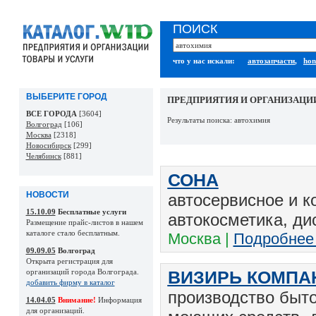
ПОИСК
что у нас искали:
автозапчасти
,
hon
ВЫБЕРИТЕ ГОРОД
ПРЕДПРИЯТИЯ И ОРГАНИЗАЦИ
ВСЕ ГОРОДА
[3604]
Результаты поиска: автохимия
Волгоград
[106]
Москва
[2318]
Новосибирск
[299]
Челябинск
[881]
СОНА
НОВОСТИ
автосервисное и к
15.10.09
Бесплатные услуги
автокосметика, ди
Размещение прайс-листов в нашем
каталоге стало бесплатным.
Москва |
Подробнее
09.09.05
Волгоград
Открыта регистрация для
организаций города Волгограда.
ВИЗИРЬ КОМПА
добавить фирму в каталог
производство быто
14.04.05
Внимание!
Информация
для организаций.