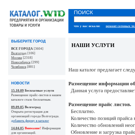
ПОИСК
что у нас искали:
ремонт сотовых т
ВЫБЕРИТЕ ГОРОД
НАШИ УСЛУГИ
ВСЕ ГОРОДА
[3604]
Волгоград
[106]
Москва
[2318]
Новосибирск
[299]
Челябинск
[881]
Наш каталог предлагает след
Размещение информации об
НОВОСТИ
Данная услуга предоставляет
15.10.09
Бесплатные услуги
Размещение прайс-листов в нашем
каталоге стало бесплатным.
Размещение прайс листов.
09.09.05
Волгоград
Бесплатно.
Открыта регистрация для
организаций города Волгограда.
Количество позиций прайса 
добавить фирму в каталог
Количество обновлений неог
14.04.05
Внимание!
Информация
Обновление и загрузка прайс
для организаций.