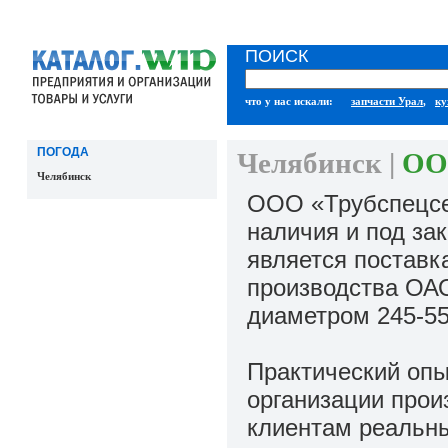
ПОИСК
что у нас искали:
запчасти Урал
,
ку
ПОГОДА
Челябинск |
ОО
Челябинск
ООО «Трубспецсе
наличия и под за
является постав
производства ОА
диаметром 245-55
Практический опы
организации прои
клиентам реальны