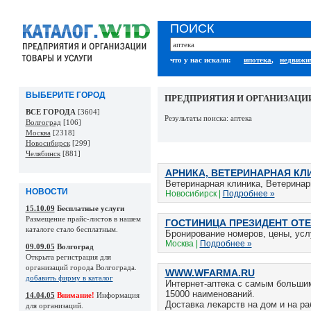
ПОИСК
что у нас искали:
ипотека
,
недвижи
ВЫБЕРИТЕ ГОРОД
ПРЕДПРИЯТИЯ И ОРГАНИЗАЦИ
ВСЕ ГОРОДА
[3604]
Результаты поиска: аптека
Волгоград
[106]
Москва
[2318]
Новосибирск
[299]
Челябинск
[881]
АРНИКА, ВЕТЕРИНАРНАЯ КЛ
Ветеринарная клиника, Ветеринар
НОВОСТИ
Новосибирск |
Подробнее »
15.10.09
Бесплатные услуги
Размещение прайс-листов в нашем
ГОСТИНИЦА ПРЕЗИДЕНТ ОТ
каталоге стало бесплатным.
Бронирование номеров, цены, усл
Москва |
Подробнее »
09.09.05
Волгоград
Открыта регистрация для
организаций города Волгограда.
WWW.WFARMA.RU
добавить фирму в каталог
Интернет-аптека с самым большим
15000 наименований.
14.04.05
Внимание!
Информация
Доставка лекарств на дом и на ра
для организаций.