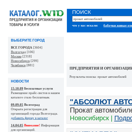
ПОИСК
что у нас искали:
бабочки живые от
ВЫБЕРИТЕ ГОРОД
ВСЕ ГОРОДА
[3604]
Волгоград
[106]
Москва
[2318]
Новосибирск
[299]
Челябинск
[881]
ПРЕДПРИЯТИЯ И ОРГАНИЗАЦИ
Результаты поиска: прокат автомобилей
НОВОСТИ
15.10.09
Бесплатные услуги
Размещение прайс-листов в нашем
каталоге стало бесплатным.
"АБСОЛЮТ АВТ
09.09.05
Волгоград
Прокат автомобил
Открыта регистрация для
организаций города Волгограда.
Новосибирск |
Подро
добавить фирму в каталог
14.04.05
Внимание!
Информация
для организаций.