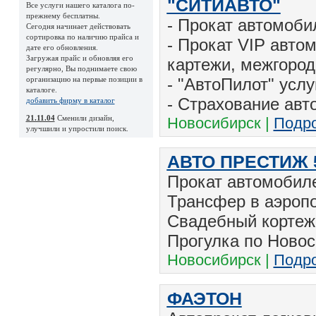
"СИТИАВТО"
Все услуги нашего каталога по-
прежнему бесплатны.
- Прокат автомоби
Сегодня начинает действовать
сортировка по наличию прайса и
- Прокат VIP авто
дате его обновления.
Загружая прайс и обновляя его
картежи, межгород
регулярно, Вы поднимаете свою
организацию на первые позиции в
- "АвтоПилот" услу
каталоге.
- Страхование ав
добавить фирму в каталог
21.11.04
Сменили дизайн,
Новосибирск |
Подро
улучшили и упростили поиск.
АВТО ПРЕСТИЖ 
Прокат автомобиле
Трансфер в аэропо
Свадебный кортеж
Прогулка по Новос
Новосибирск |
Подро
ФАЭТОН