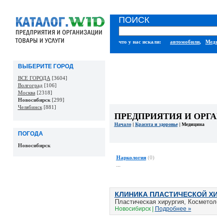
ПОИСК
что у нас искали:
автомобили
,
Меди
ВЫБЕРИТЕ ГОРОД
ВСЕ ГОРОДА
[3604]
Волгоград
[106]
Москва
[2318]
Новосибирск
[299]
Челябинск
[881]
ПРЕДПРИЯТИЯ И ОРГ
Начало
|
Красота и здоровье
| Медицина
ПОГОДА
Новосибирск
Наркология
(0)
...
КЛИНИКА ПЛАСТИЧЕСКОЙ Х
Пластическая хирургия, Косметол
Новосибирск |
Подробнее »